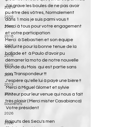
J'ai grave les boules de ne pas avoir 
2021
pu être des vôtres, Normalement 
2020
dans 1 mois je suis parmi vous !!
Merci à tous pour votre engagement 
2019
et votre participation
2018
Merci  à Sebastien et son équipe 
2017
sécurité pour la bonne tenue de la 
ballade et  à Paulo d'avoir pu 
2016
démarrer la moto de notre nouvelle 
2015
blonde du Mois  qui est partie sans 
son Transpondeur !!!
2014
J'espère qu'elle lui à payé une bière !!
2013
 Merci à Miguel Glomet et sylvie 
Pinteur pour leur venue qui nous a fait 
2012
trés plaisir ( Merci mister Casabianca)
Souvenirs
 Votre président
2026
Rajouts des Secu's men
2026