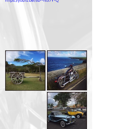
https://youtu.be/5b--nI37Y-Q