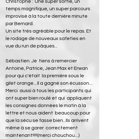
Christophe :  Une super sortie, un 
temps magnifique, un super parcours 
improvisé à la toute dernière minute 
par Bernard.
Un site très agréable pour le repas. Et 
le rodage de nouveaux safeties en 
vue du run de pâques...
Sébastien: Je  tiens à remercier 
Antoine, Patrice, Jean Max et Erwan 
pour qui c'était  la première sous le 
gilet orange....Il a gagné son écusson....
Merci  aussi à tous les participants qui 
ont super bien roulé et qui  appliquent 
les consignes données le matin à la 
lettre et nous aident  beaucoup pour 
que la sécu se fasse bien...Ils arrivent 
même à se garer  correctement 
maintenant!!!!!(merci chouchou....)