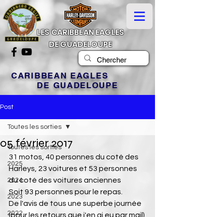
LES CARIBBEAN EAGLES
DE GUADELOUPE
CARIBBEAN EAGLES
DE GUADELOUPE
Post
Toutes les sorties
05 février 2017
Toutes les sorties
31 motos, 40 personnes du coté des 
2025
Harleys, 23 voitures et 53 personnes 
du coté des voitures anciennes
2024
Soit 93 personnes pour le repas.
2023
De l'avis de tous une superbe journée 
2022
(pour les retours que j'en ai eu par mail)