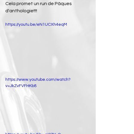
Cela promet un run de Pâques 
d'anthologie!!!!
https://youtu.be/eN1UCXh4eqM
https://www.youtube.com/watch?
v=JkZvFVFHKb8