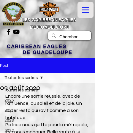
LES CARIBBEAN EAGLES
DE GUADELOUPE
CARIBBEAN EAGLES
DE GUADELOUPE
Post
Toutes les sorties
09 août 2020
Toutes les sorties
Encore une sortie réussie, avec de 
2025
l'affluence, du soleil et de la joie. Un 
super resto qui ravit comme à son 
2024
habitude.
2023
Patrice nous quitte pour la métropole, 
2022
il va nous manquer. Belle route à lui.