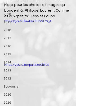
Merci pour les photos et images qui 
2021
bougent à : Philippe, Laurent, Corinne 
2020
et aux "petits"  Tess et Louna
https://youtu.be/bVCF399FYQA
2019
2018
2017
2016
2015
2014
https://youtu.be/pukSxd9fB0E
2013
2012
Souvenirs
2026
2026