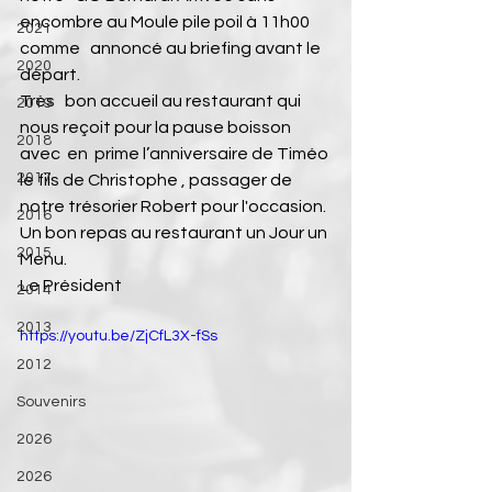
encombre au Moule pile poil à 11h00 
2021
comme   annoncé au briefing avant le 
2020
départ. 
Très   bon accueil au restaurant qui 
2019
nous reçoit pour la pause boisson 
2018
avec  en  prime l’anniversaire de Timéo 
2017
le fils de Christophe , passager de 
notre trésorier Robert pour l'occasion.
2016
Un bon repas au restaurant un Jour un 
2015
Menu.
Le Président
2014
2013
https://youtu.be/ZjCfL3X-fSs
2012
Souvenirs
2026
2026