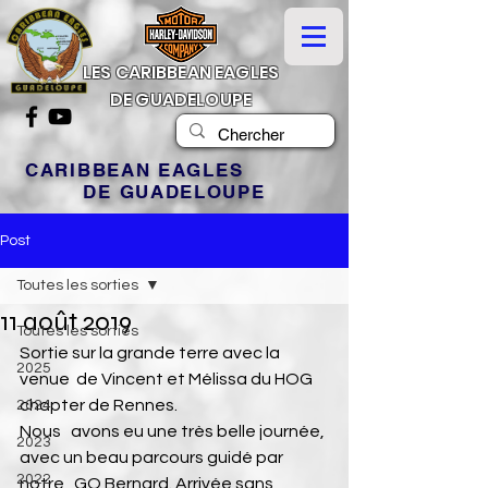
LES CARIBBEAN EAGLES
DE GUADELOUPE
CARIBBEAN EAGLES
DE GUADELOUPE
Post
Toutes les sorties
11 août 2019
Toutes les sorties
Sortie sur la grande terre avec la 
2025
venue  de Vincent et Mélissa du HOG 
chapter de Rennes. 
2024
Nous   avons eu une très belle journée, 
2023
avec un beau parcours guidé par 
2022
notre   GO Bernard. Arrivée sans 