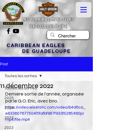
LES CARIBBEAN EAGLES
DE GUADELOUPE
CARIBBEAN EAGLES
DE GUADELOUPE
Post
Toutes les sorties
11 décembre 2022
Toutes les sorties
Dernière sortie de l'année, organisée 
2025
par le G.O. Eric, avec brio.
https://video.wixstatic.com/video/b4d8ca_
2024
e633807877504f5fafbf987f933f528f/480p/
2023
mp4/file.mp4
2022