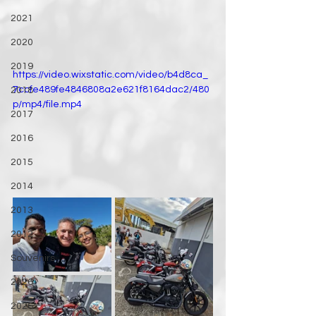
2021
2020
2019
https://video.wixstatic.com/video/b4d8ca_
7ccfe489fe4846808a2e621f8164dac2/480
2018
p/mp4/file.mp4
2017
2016
2015
2014
2013
2012
Souvenirs
2026
2026