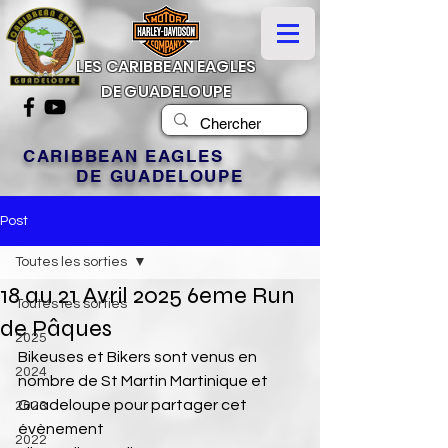
LES CARIBBEAN EAGLES
DE GUADELOUPE
CARIBBEAN EAGLES
DE GUADELOUPE
Post
Toutes les sorties
18 au 21 Avril 2025 6eme Run
Toutes les sorties
de Pâques
2025
Bikeuses et Bikers sont venus en 
2024
nombre de St Martin Martinique et 
Guadeloupe pour partager cet 
2023
évènement
2022