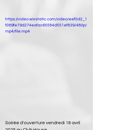
https://video.wixstatic.com/video/eef0d2_1
f089fe79d274eafac65584d551ef839/480p/
mp4/file.mp4
Soirée d'ouverture vendredi 18 avril 
2025 au Club House