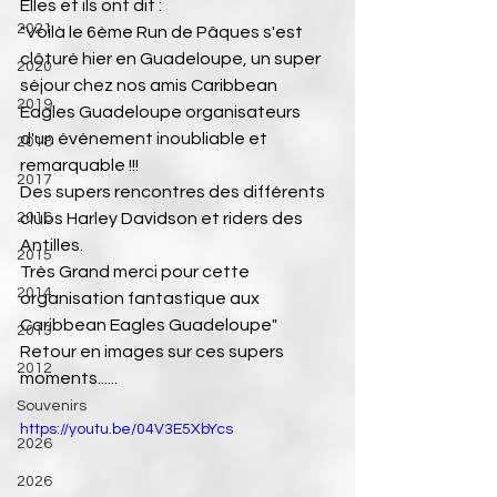
Elles et ils ont dit :
2021
"Voilà le 6ème Run de Pâques s'est 
clôturé hier en Guadeloupe, un super 
2020
séjour chez nos amis Caribbean 
2019
Eagles Guadeloupe organisateurs 
d'un événement inoubliable et 
2018
remarquable !!!
2017
Des supers rencontres des différents 
2016
clubs Harley Davidson et riders des 
Antilles.
2015
Très Grand merci pour cette 
2014
organisation fantastique aux 
Caribbean Eagles Guadeloupe"
2013
Retour en images sur ces supers 
2012
moments......
Souvenirs
https://youtu.be/04V3E5XbYcs
2026
2026