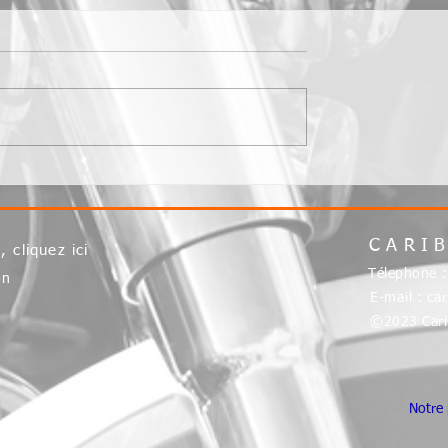
 2023
12 Novembre 2023
CARI
S,
cliquez ici
Télephone 
on
E-mail :
ca
©2023 Cari
Notre 