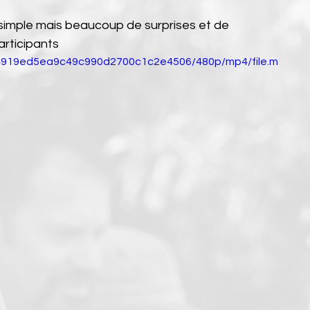
imple mais beaucoup de surprises et de 
articipants
_54919ed5ea9c49c990d2700c1c2e4506/480p/mp4/file.m