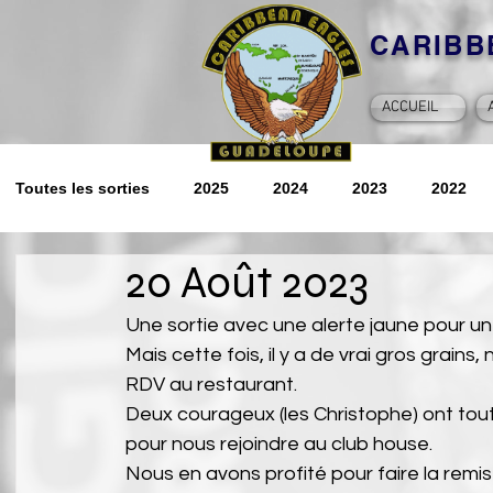
CARIB
ACCUEIL
Toutes les sorties
2025
2024
2023
2022
20 Août 2023
2014
2013
2012
Souvenirs
2026
Une sortie avec une alerte jaune pour u
Mais cette fois, il y a de vrai gros grain
RDV au restaurant.
Deux courageux (les Christophe) ont tou
pour nous rejoindre au club house.
Nous en avons profité pour faire la rem