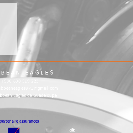
BBEAN EAGLES
:
+590 690 519 223
ribbeaneagles971@gmail.com
bbean Eagles de Guadeloupe
partenaire assurances
l
d
b