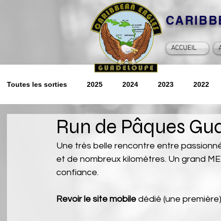
CARIB
ACCUEIL
Toutes les sorties
2025
2024
2023
2022
Run de Pâques Gu
2014
2013
2012
Souvenirs
2026
Une très belle rencontre entre passionnés
et de nombreux kilomètres. Un grand MER
confiance.
Revoir le site mobile
 dédié (une première)