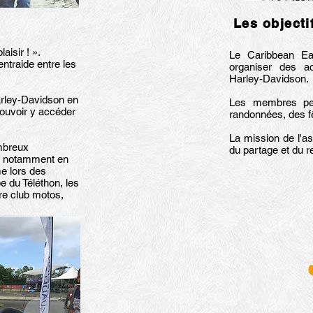
Les objecti
aisir ! ».
Le Caribbean Ea
entraide entre les
organiser des ac
Harley-Davidson.
arley-Davidson en
Les membres peuv
ouvoir y accéder
randonnées, des fê
La mission de l'as
mbreux
du partage et du r
s, notamment en
e lors des
 du Téléthon, les
re club motos,