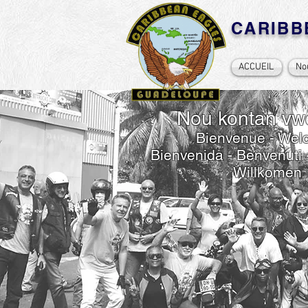
CARIB
ACCUEIL
No
Nou kontan vwè
Bienvenue - We
Bienvenida - Benvenuti
Willkomen