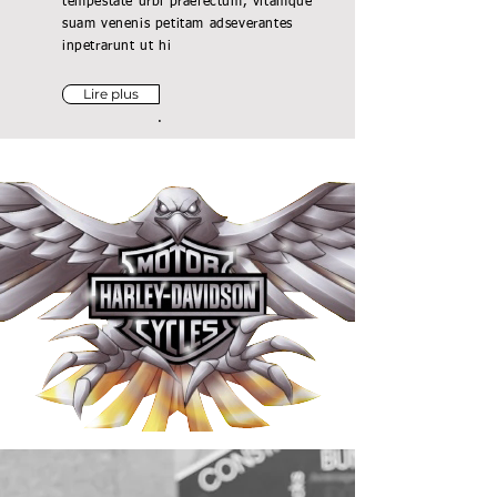
tempestate urbi praefectum, vitamque
suam venenis petitam adseverantes
inpetrarunt ut hi
Lire plus