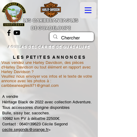
LES CARIBBEAN EAGLES
DE GUADELOUPE
AGUILAS DEL CARIBE DE GUADALUPE
L E S P E T I T E S A N N O N C E S
Vous vendez une Harley Davidson, des pièces
d'Harley Davidson ou tout élément en rapport avec
Harley Davidson ?
Veuillez nous envoyer vos infos et le texte de votre
annonce avec les photos à :
caribbeaneagles971@gmail.com
A vendre
Héritage Black de 2022 avec collection Adventure.
Tous accessoires d'origine disponibles
Bulle, sissy bar, sacoches.
10982 km PV à débattre 22500€.
Contact :
0640139623
Cécile Segond
cecile.segonds@orange.fr
>