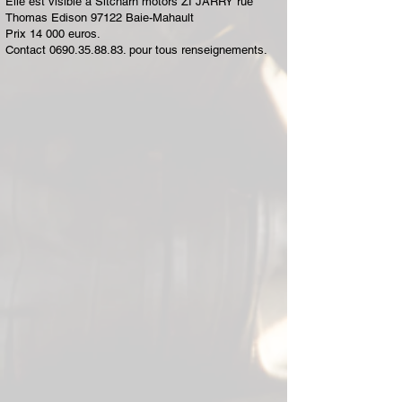
Elle est visible à Sitcharn motors ZI JARRY rue
Thomas Edison 97122 Baie-Mahault
Prix 14 000 euros.
Contact
0690.35.88.83
. pour tous renseignements.