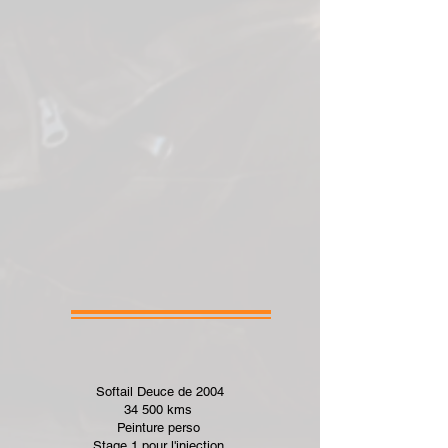
Softail Deuce de 2004
34 500 kms
Peinture perso
Stage 1 pour l'injection