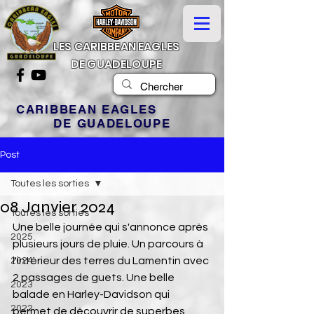
LES CARIBBEAN EAGLES
DE GUADELOUPE
CARIBBEAN EAGLES
DE GUADELOUPE
Post
Toutes les sorties
08 Janvier 2024
Toutes les sorties
Une belle journée qui s'annonce après 
2025
plusieurs jours de pluie. Un parcours à 
l'intérieur des terres du Lamentin avec 
2024
2 passages de guets. Une belle 
2023
balade en Harley-Davidson qui 
2022
permet de découvrir de superbes 