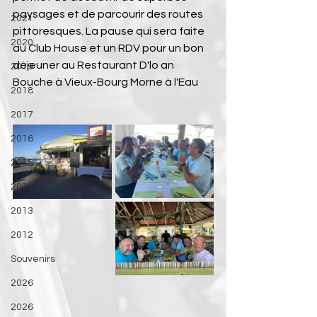
paysages et de parcourir des routes 
2021
pittoresques
. La 
pause qui sera faite 
2020
au Club House et un RDV pour un bon 
déjeuner au Restaurant D'lo an 
2019
Bouche à Vieux-Bourg Morne à l'Eau
2018
2017
2016
2015
2014
2013
2012
Souvenirs
2026
2026