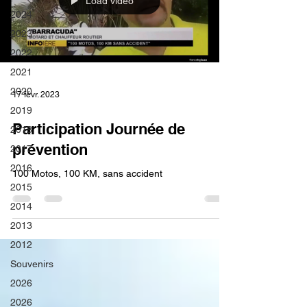
Load video
2024
2023
2022
2021
2020
17 févr. 2023
2019
Participation Journée de
2018
prévention
2017
2016
100 Motos, 100 KM, sans accident
2015
2014
2013
2012
Souvenirs
2026
2026