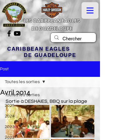
LES CARIBBEAN EAGLES
DE GUADELOUPE
CARIBBEAN EAGLES
DE GUADELOUPE
Post
Toutes les sorties
Avril 2014
Toutes les sorties
Sortie à DESHAIES, BBQ sur la plage
2025
2024
2023
2022