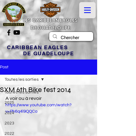
LES CARIBBEAN EAGLES
DE GUADELOUPE
CARIBBEAN EAGLES
DE GUADELOUPE
Post
Toutes les sorties
SXM 6th Bike fest 2014
Toutes les sorties
A voir ou à revoir
2025
https://www.youtube.com/watch?
v=Ph6q4l9QQCo
2024
2023
2022