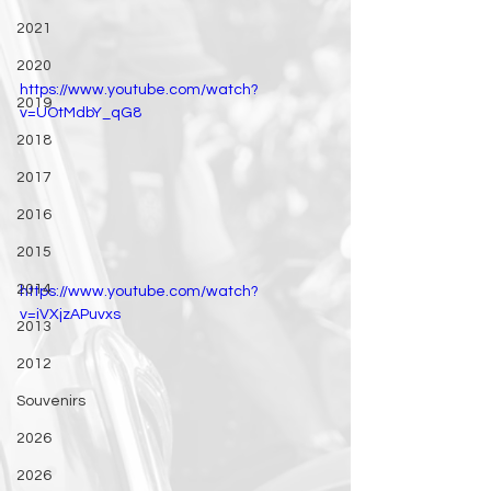
2021
2020
https://www.youtube.com/watch?
2019
v=UOtMdbY_qG8
2018
2017
2016
2015
2014
https://www.youtube.com/watch?
v=iVXjzAPuvxs
2013
2012
Souvenirs
2026
2026