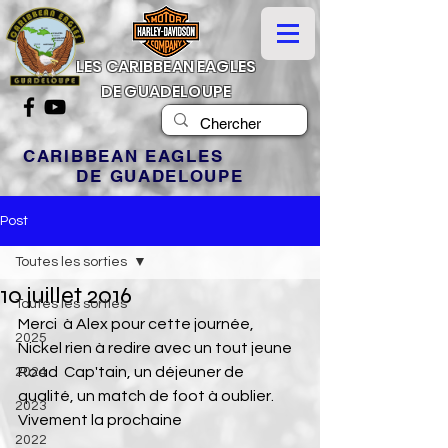
LES CARIBBEAN EAGLES
DE GUADELOUPE
CARIBBEAN EAGLES
DE GUADELOUPE
Post
Toutes les sorties
10 juillet 2016
Toutes les sorties
Merci  à Alex pour cette journée, 
2025
Nickel rien à redire avec un tout jeune 
Road  Cap'tain, un déjeuner de 
2024
qualité, un match de foot à oublier.
2023
Vivement la prochaine
2022