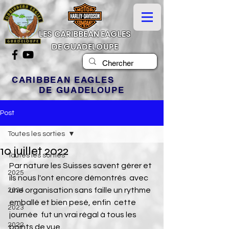
LES CARIBBEAN EAGLES
DE GUADELOUPE
CARIBBEAN EAGLES
DE GUADELOUPE
Post
Toutes les sorties
10 juillet 2022
Toutes les sorties
Par nature les Suisses savent gérer et 
2025
ils nous l'ont encore démontrés  avec 
une organisation sans faille un rythme 
2024
emballé et bien pesé, enfin  cette 
2023
journée  fut un vrai régal à tous les 
2022
points de vue.