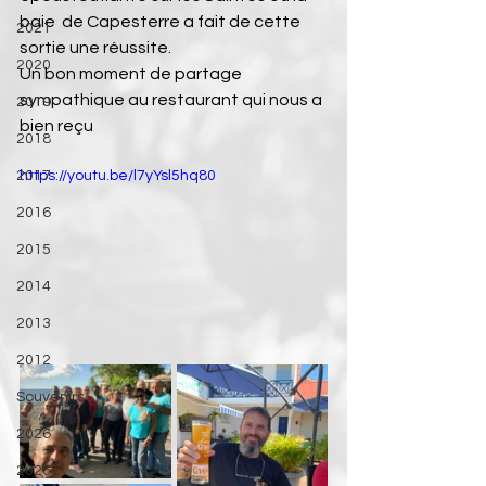
baie  de Capesterre a fait de cette 
2021
sortie une réussite.
2020
Un bon moment de partage 
sympathique au restaurant qui nous a 
2019
bien reçu 
2018
2017
https://youtu.be/l7yYsl5hq80
2016
2015
2014
2013
2012
Souvenirs
2026
2026