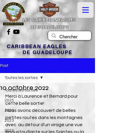
LES CARIBBEAN EAGLES
DE GUADELOUPE
CARIBBEAN EAGLES
DE GUADELOUPE
Post
Toutes les sorties
10 octobre 2022
Toutes les sorties
Merci à Laurence et Bernard pour 
2025
cette belle sortie!
Nous avons découvert de belles 
2024
petites routes dans les montagnes 
2023
avec  au détour d'un virage une vue 
2022
époustouflante sur les Saintes ou la 