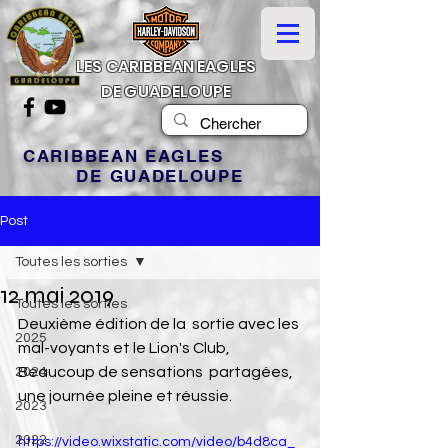
LES CARIBBEAN EAGLES
DE GUADELOUPE
CARIBBEAN EAGLES
DE GUADELOUPE
Post
Toutes les sorties
12 mai 2019
Toutes les sorties
Deuxième édition de la  sortie avec les 
2025
mal-voyants et le Lion's Club, 
Beaucoup de sensations  partagées, 
2024
une journée pleine et réussie.
2023
2022
https://video.wixstatic.com/video/b4d8ca_