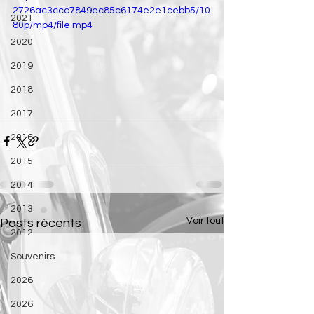
2726ac3ccc7849ec85c6174e2e1cebb5/10
2021
80p/mp4/file.mp4
2020
2019
2018
2017
2016
2015
2014
2013
Voir tout
Posts récents
2012
Souvenirs
2026
2026