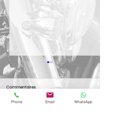
Commentaires
15 décembre 2019
07 décembre 20
Phone
Email
WhatsApp
Rédigez un commentaire...