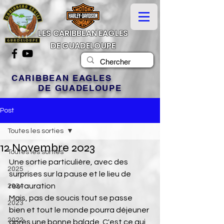
LES CARIBBEAN EAGLES
DE GUADELOUPE
CARIBBEAN EAGLES
DE GUADELOUPE
Post
Toutes les sorties
12 Novembre 2023
Toutes les sorties
Une sortie particulière, avec des 
2025
surprises sur la pause et le lieu de 
restauration
2024
Mais, pas de soucis tout se passe 
2023
bien et tout le monde pourra déjeuner 
2022
après une bonne balade. C'est ce qui 