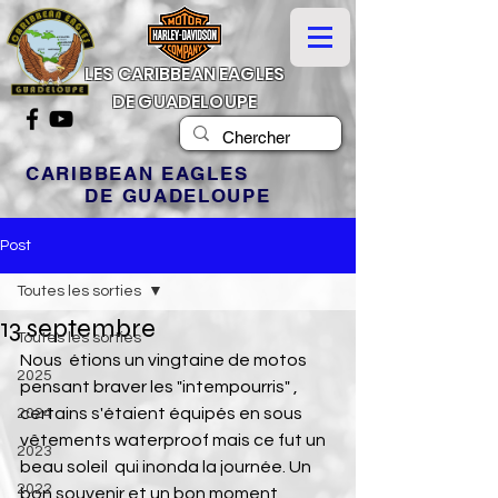
LES CARIBBEAN EAGLES
DE GUADELOUPE
CARIBBEAN EAGLES
DE GUADELOUPE
Post
Toutes les sorties
13 septembre
Toutes les sorties
Nous  étions un vingtaine de motos 
2025
pensant braver les "intempourris" ,  
certains s'étaient équipés en sous 
2024
vêtements waterproof mais ce fut un  
2023
beau soleil  qui inonda la journée. Un 
2022
bon souvenir et un bon moment  