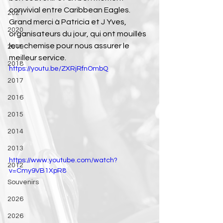
convivial entre Caribbean Eagles.
2021
Grand merci à Patricia et J Yves, 
2020
organisateurs du jour, qui ont mouillés 
leur chemise pour nous assurer le 
2019
meilleur service.
2018
https://youtu.be/ZXRjRfnOmbQ
2017
2016
2015
2014
2013
https://www.youtube.com/watch?
2012
v=Cmy9VB1XpR8
Souvenirs
2026
2026