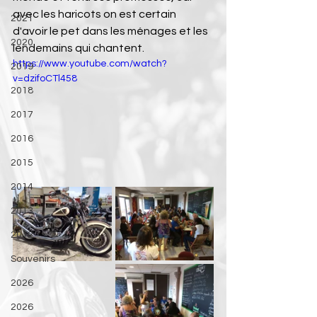
avec les haricots on est certain 
2021
d'avoir le pet dans les ménages et les  
2020
lendemains qui chantent. 
https://www.youtube.com/watch?
2019
v=dzifoCTl458
2018
2017
2016
2015
2014
2013
2012
Souvenirs
2026
2026