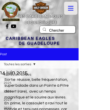
LES CARIBBEAN EAGLES
DE GUADELOUPE
CARIBBEAN EAGLES
DE GUADELOUPE
Post
Toutes les sorties
14 juin 2015
Toutes les sorties
Sortie  réussie, belle fréquentation, 
2025
super balade dans un Pointe à Pitre  
désert (rare),  avec un temps 
2024
magnifique et le sourire aux lèvres.
2023
En  prime, le cassoulet a ravi tout le 
2022
monde et tenu ses promesses, car  