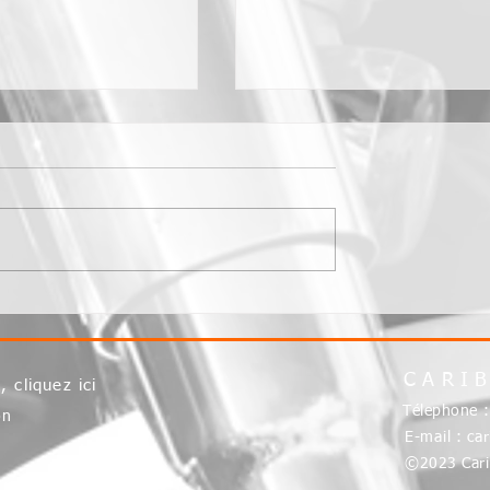
20
12 juillet 2020
CARI
S,
cliquez ici
Télephone 
on
E-mail :
ca
©2023 Cari