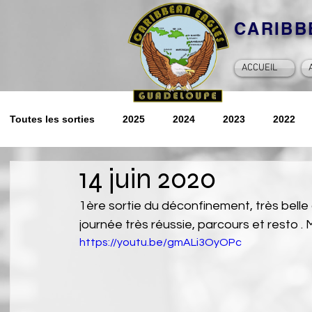
CARIB
ACCUEIL
Toutes les sorties
2025
2024
2023
2022
14 juin 2020
2014
2013
2012
Souvenirs
2026
1ère sortie du déconfinement, très belle
journée très réussie, parcours et resto . M
https://youtu.be/gmALi3OyOPc