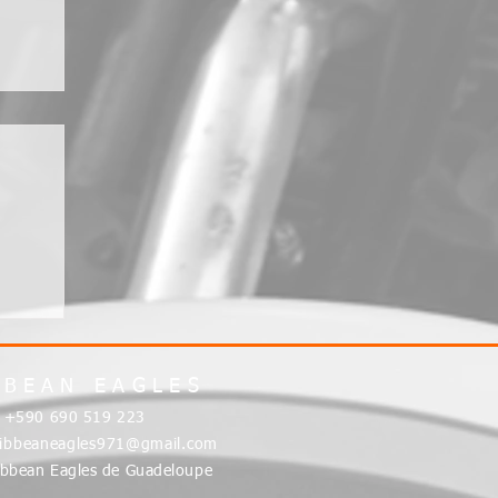
BBEAN EAGLES
:
+590 690 519 223
ribbeaneagles971@gmail.com
bbean Eagles de Guadeloupe