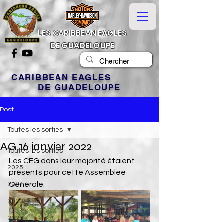
LES CARIBBEAN EAGLES
DE GUADELOUPE
CARIBBEAN EAGLES
DE GUADELOUPE
Post
Toutes les sorties
AG 16 janvier 2022
Toutes les sorties
Les CEG dans leur majorité étaient 
2025
présents pour cette Assemblée 
Générale.
2024
2023
2022