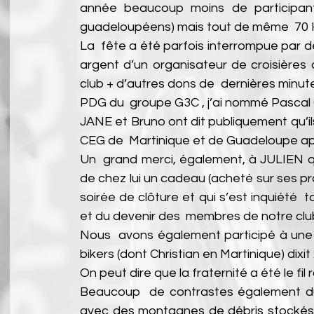
année beaucoup moins de participants
guadeloupéens) mais tout de même  70 Ha
La  fête a été parfois interrompue par
argent d’un organisateur de croisières a
club + d’autres dons de  dernières minut
PDG du  groupe G3C , j’ai nommé Pascal Co
JANE et Bruno ont dit publiquement qu’il
CEG de  Martinique et de Guadeloupe ap
Un  grand merci, également, à JULIEN qu
de chez lui un cadeau (acheté sur ses pro
soirée de clôture et qui s’est inquiété 
et du devenir des  membres de notre cl
Nous  avons également participé à une 
bikers (dont Christian en Martinique) dixit
On peut dire que la fraternité a été le fi
Beaucoup  de contrastes également du
avec des montagnes de débris stockés p