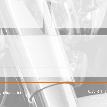
12 août 2017
 2017
CARI
S,
cliquez ici
Télephone 
on
E-mail :
ca