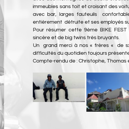
immeubles sans toit et croisant des voit
avec bar, larges fauteuils  confortab
entièrement  détruite et ses employés su
Pour résumer cette 9ème BIKE FEST =>
sincère et de big twins très bruyants.
Un  grand merci à nos « frères «  de sx
difficultés du quotidien toujours présent
Compte-rendu de : Christophe, Thomas e