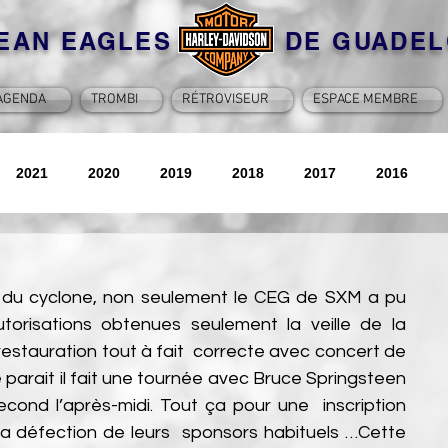
BEAN EAGLES DE GUADEL
AGENDA
TROMBI
RÉTROVISEUR
ESPACE MEMBRE
2021
2020
2019
2018
2017
2016
2026
ge du cyclone, non seulement le CEG de SXM a pu 
orisations obtenues seulement la veille de la  
estauration tout à fait  correcte avec concert de 
me parait il fait une tournée avec Bruce Springsteen 
second l’après-midi. Tout ça pour une  inscription 
 défection de leurs  sponsors habituels …Cette 