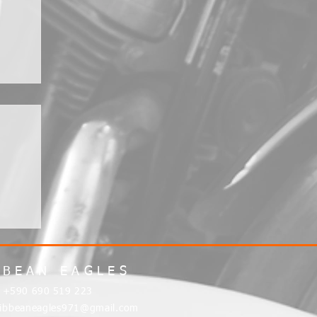
BBEAN EAGLES
:
+590 690 519 223
ribbeaneagles971@gmail.com