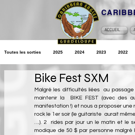
CARIB
ACCUEIL
Toutes les sorties
2025
2024
2023
2022
Bike Fest SXM
2014
2013
2012
Souvenirs
2026
Malgré les difficultés liées  au passa
maintenir la  BIKE FEST (avec des aut
manifestation !) et nous a proposer une r
rock le 1er soir (le guitariste  aurait mê
….). 2  rides par jour un le matin et le 
modique de 50 $ par personne malgré la