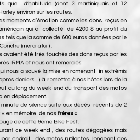
 que  d’habitude (dont 3 martiniquais et 12 
rley environ sur les routes.
 des moments d’émotion comme les dons  reçus en 
méricain qui a  collecté  de 4200 $ au profit du 
es tels que la somme de 600 euros données par le 
nche (merci à lui ) . 
s avaient été très touchés des dons reçus par les 
rès IRMA et nous ont remerciés.
i nous a sauvé la mise en ramenant  in extrémis 
pres deniers…) à  remettre à nos hôtes lors de la 
 tout au long du week-end du transport des motos 
ub en déplacement.
minute de silence suite aux décès  récents de 2 
 : « en mémoire  de nos 
frères
 « 
l rouge de cette 9ème Bike Fest.
rant ce week end , des routes dégagées mais  
ar endroit , des motos rutilantes  longeant des 