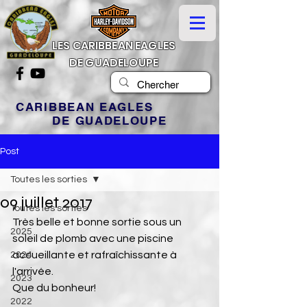
LES CARIBBEAN EAGLES
DE GUADELOUPE
CARIBBEAN EAGLES
DE GUADELOUPE
Post
Toutes les sorties
09 juillet 2017
Toutes les sorties
Très belle et bonne sortie sous un 
2025
soleil de plomb avec une piscine 
accueillante et rafraîchissante à 
2024
l'arrivée.
2023
Que du bonheur!
2022