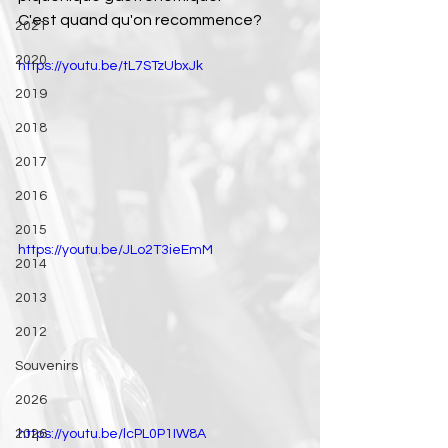
C'est quand qu'on recommence?
2021
2020
https://youtu.be/tL7STzUbxJk
2019
2018
2017
2016
2015
https://youtu.be/JLo2T3ieEmM
2014
2013
2012
Souvenirs
2026
https://youtu.be/lcPL0P1IW8A
2026