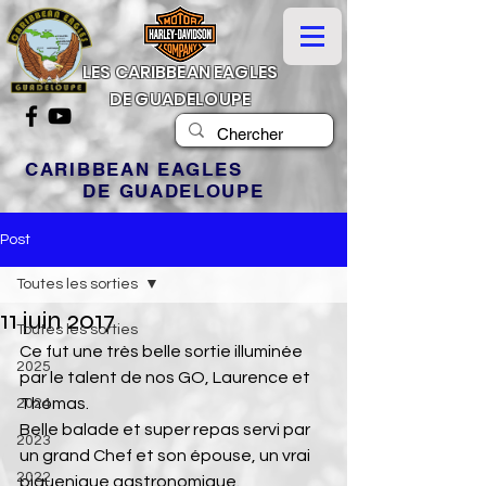
LES CARIBBEAN EAGLES
DE GUADELOUPE
CARIBBEAN EAGLES
DE GUADELOUPE
Post
Toutes les sorties
11 juin 2017
Toutes les sorties
Ce fut une très belle sortie illuminée 
2025
par le talent de nos GO, Laurence et 
Thomas.
2024
Belle balade et super repas servi par 
2023
un grand Chef et son épouse, un vrai 
2022
piquenique gastronomique.